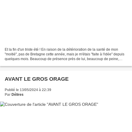
Et la fin d'un triste été ! En raison de la détérioration de la santé de mon
"moitié", pas de Bretagne cette année, mais je m'étais "faite à l'idée" depuis
quelques mois. Beaucoup de présence près de lui, beaucoup de peine,
mais aussi beaucoup d'aides...
AVANT LE GROS ORAGE
Publié le 13/05/2024 à 22:39
Par
Délires