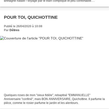
Bretagne natale ! Voyage par le train compliqué et peu confortable.
Heureusement que nos garçons se relaient...
POUR TOI, QUICHOTTINE
Publié le 26/04/2020 à 10:08
Par
Délires
Quelques roses de mon "vieux fidèle", rebaptisé "EMMANUELLE"
Anniversaire "confiné", mais BON ANNIVERSAIRE, Quichottine. Il parfume la
pièce, comme le rosier parfume le jardin et les alentours.