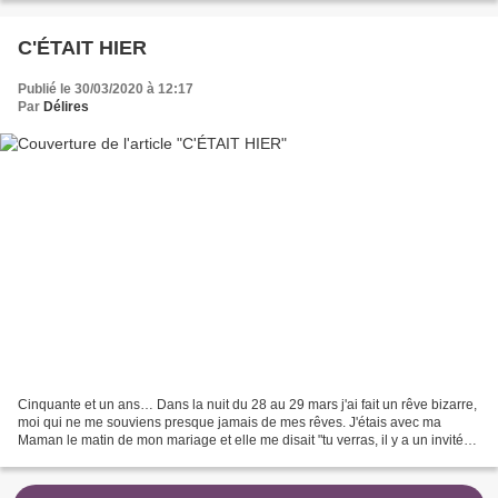
C'ÉTAIT HIER
Publié le 30/03/2020 à 12:17
Par
Délires
Cinquante et un ans… Dans la nuit du 28 au 29 mars j'ai fait un rêve bizarre,
moi qui ne me souviens presque jamais de mes rêves. J'étais avec ma
Maman le matin de mon mariage et elle me disait "tu verras, il y a un invité
surprise". "Qui ? dis moi qui...