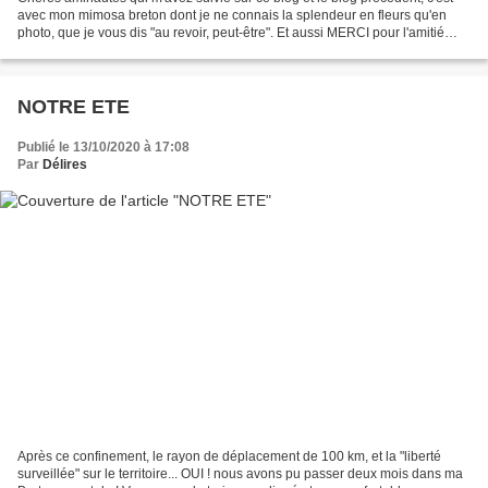
avec mon mimosa breton dont je ne connais la splendeur en fleurs qu'en
photo, que je vous dis "au revoir, peut-être". Et aussi MERCI pour l'amitié
virtuelle que nous avons pu créer....
NOTRE ETE
Publié le 13/10/2020 à 17:08
Par
Délires
Après ce confinement, le rayon de déplacement de 100 km, et la "liberté
surveillée" sur le territoire... OUI ! nous avons pu passer deux mois dans ma