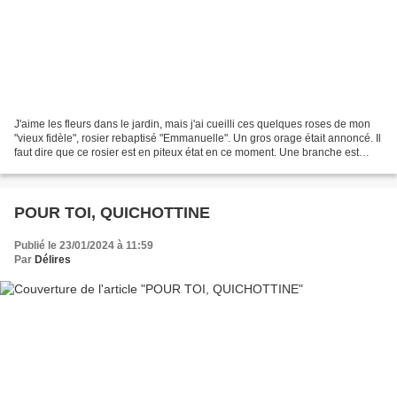
J'aime les fleurs dans le jardin, mais j'ai cueilli ces quelques roses de mon
"vieux fidèle", rosier rebaptisé "Emmanuelle". Un gros orage était annoncé. Il
faut dire que ce rosier est en piteux état en ce moment. Une branche est
courbée jusqu'à terre......
POUR TOI, QUICHOTTINE
Publié le 23/01/2024 à 11:59
Par
Délires